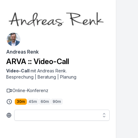
Andreas Renk
ARVA :: Video-Call
Video-Call
mit Andreas Renk.
Besprechung | Beratung | Planung
Online-Konferenz
30
m
45
m
60
m
90
m